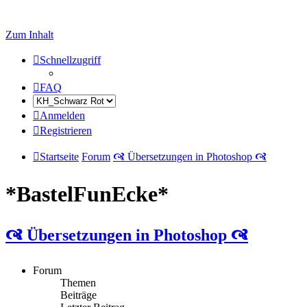
Zum Inhalt
Schnellzugriff
FAQ
Anmelden
Registrieren
Startseite
Forum
🙧 Übersetzungen in Photoshop 🙧
*BastelFunEcke*
🙧 Übersetzungen in Photoshop 🙧
Forum
Themen
Beiträge