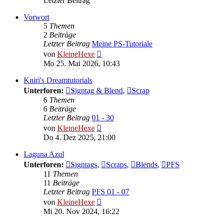
Letzter Beitrag
Vorwort
5
Themen
2
Beiträge
Letzter Beitrag
Meine PS-Tutoriale
Neuester
von
KleineHexe
Beitrag
Mo 25. Mai 2026, 10:43
Kniri's Dreamtutorials
Unterforen:
Signtag & Blend
,
Scrap
6
Themen
6
Beiträge
Letzter Beitrag
01 - 30
Neuester
von
KleineHexe
Beitrag
Do 4. Dez 2025, 21:00
Laguna Azul
Unterforen:
Signtags
,
Scraps
,
Blends
,
PFS
11
Themen
11
Beiträge
Letzter Beitrag
PFS 01 - 07
Neuester
von
KleineHexe
Beitrag
Mi 20. Nov 2024, 16:22