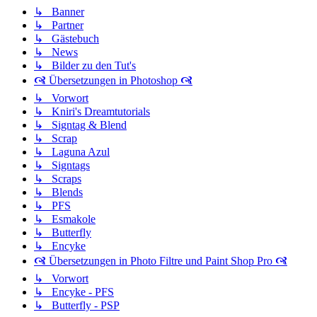
↳ Banner
↳ Partner
↳ Gästebuch
↳ News
↳ Bilder zu den Tut's
🙧 Übersetzungen in Photoshop 🙧
↳ Vorwort
↳ Kniri's Dreamtutorials
↳ Signtag & Blend
↳ Scrap
↳ Laguna Azul
↳ Signtags
↳ Scraps
↳ Blends
↳ PFS
↳ Esmakole
↳ Butterfly
↳ Encyke
🙧 Übersetzungen in Photo Filtre und Paint Shop Pro 🙧
↳ Vorwort
↳ Encyke - PFS
↳ Butterfly - PSP