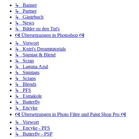
↳ Banner
↳ Partner
↳ Gästebuch
↳ News
↳ Bilder zu den Tut's
🙧 Übersetzungen in Photoshop 🙧
↳ Vorwort
↳ Kniri's Dreamtutorials
↳ Signtag & Blend
↳ Scrap
↳ Laguna Azul
↳ Signtags
↳ Scraps
↳ Blends
↳ PFS
↳ Esmakole
↳ Butterfly
↳ Encyke
🙧 Übersetzungen in Photo Filtre und Paint Shop Pro 🙧
↳ Vorwort
↳ Encyke - PFS
↳ Butterfly - PSP