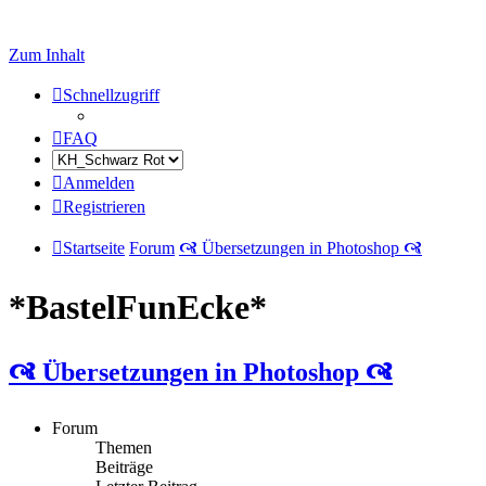
Zum Inhalt
Schnellzugriff
FAQ
Anmelden
Registrieren
Startseite
Forum
🙧 Übersetzungen in Photoshop 🙧
*BastelFunEcke*
🙧 Übersetzungen in Photoshop 🙧
Forum
Themen
Beiträge