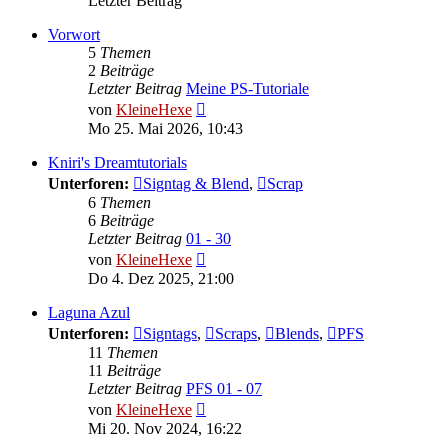
Letzter Beitrag
Vorwort
5
Themen
2
Beiträge
Letzter Beitrag
Meine PS-Tutoriale
Neuester
von
KleineHexe
Beitrag
Mo 25. Mai 2026, 10:43
Kniri's Dreamtutorials
Unterforen:
Signtag & Blend
,
Scrap
6
Themen
6
Beiträge
Letzter Beitrag
01 - 30
Neuester
von
KleineHexe
Beitrag
Do 4. Dez 2025, 21:00
Laguna Azul
Unterforen:
Signtags
,
Scraps
,
Blends
,
PFS
11
Themen
11
Beiträge
Letzter Beitrag
PFS 01 - 07
Neuester
von
KleineHexe
Beitrag
Mi 20. Nov 2024, 16:22