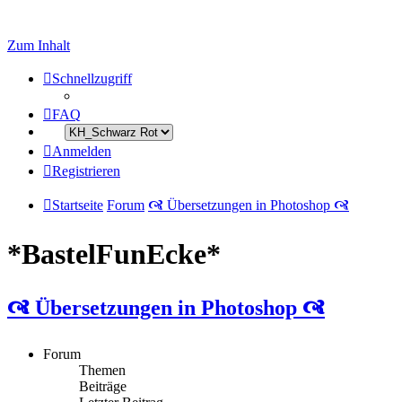
Zum Inhalt
Schnellzugriff
FAQ
Anmelden
Registrieren
Startseite
Forum
🙧 Übersetzungen in Photoshop 🙧
*BastelFunEcke*
🙧 Übersetzungen in Photoshop 🙧
Forum
Themen
Beiträge