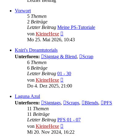
Letzter Beitrag
Vorwort
5
Themen
2
Beiträge
Letzter Beitrag
Meine PS-Tutoriale
Neuester
von
KleineHexe
Beitrag
Mo 25. Mai 2026, 10:43
Kniri's Dreamtutorials
Unterforen:
Signtag & Blend
,
Scrap
6
Themen
6
Beiträge
Letzter Beitrag
01 - 30
Neuester
von
KleineHexe
Beitrag
Do 4. Dez 2025, 21:00
Laguna Azul
Unterforen:
Signtags
,
Scraps
,
Blends
,
PFS
11
Themen
11
Beiträge
Letzter Beitrag
PFS 01 - 07
Neuester
von
KleineHexe
Beitrag
Mi 20. Nov 2024, 16:22