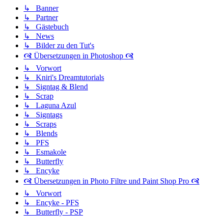
↳ Banner
↳ Partner
↳ Gästebuch
↳ News
↳ Bilder zu den Tut's
🙧 Übersetzungen in Photoshop 🙧
↳ Vorwort
↳ Kniri's Dreamtutorials
↳ Signtag & Blend
↳ Scrap
↳ Laguna Azul
↳ Signtags
↳ Scraps
↳ Blends
↳ PFS
↳ Esmakole
↳ Butterfly
↳ Encyke
🙧 Übersetzungen in Photo Filtre und Paint Shop Pro 🙧
↳ Vorwort
↳ Encyke - PFS
↳ Butterfly - PSP