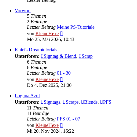
Letzter Beitrag
Vorwort
5
Themen
2
Beiträge
Letzter Beitrag
Meine PS-Tutoriale
Neuester
von
KleineHexe
Beitrag
Mo 25. Mai 2026, 10:43
Kniri's Dreamtutorials
Unterforen:
Signtag & Blend
,
Scrap
6
Themen
6
Beiträge
Letzter Beitrag
01 - 30
Neuester
von
KleineHexe
Beitrag
Do 4. Dez 2025, 21:00
Laguna Azul
Unterforen:
Signtags
,
Scraps
,
Blends
,
PFS
11
Themen
11
Beiträge
Letzter Beitrag
PFS 01 - 07
Neuester
von
KleineHexe
Beitrag
Mi 20. Nov 2024, 16:22