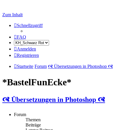
Zum Inhalt
Schnellzugriff
FAQ
Anmelden
Registrieren
Startseite
Forum
🙧 Übersetzungen in Photoshop 🙧
*BastelFunEcke*
🙧 Übersetzungen in Photoshop 🙧
Forum
Themen
Beiträge