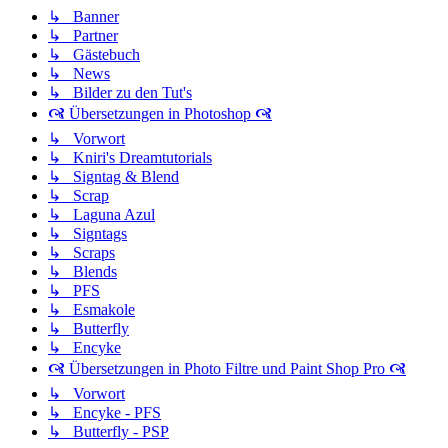
↳ Banner
↳ Partner
↳ Gästebuch
↳ News
↳ Bilder zu den Tut's
🙧 Übersetzungen in Photoshop 🙧
↳ Vorwort
↳ Kniri's Dreamtutorials
↳ Signtag & Blend
↳ Scrap
↳ Laguna Azul
↳ Signtags
↳ Scraps
↳ Blends
↳ PFS
↳ Esmakole
↳ Butterfly
↳ Encyke
🙧 Übersetzungen in Photo Filtre und Paint Shop Pro 🙧
↳ Vorwort
↳ Encyke - PFS
↳ Butterfly - PSP