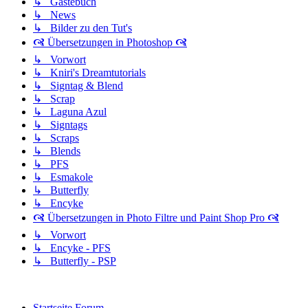
↳ Gästebuch
↳ News
↳ Bilder zu den Tut's
🙧 Übersetzungen in Photoshop 🙧
↳ Vorwort
↳ Kniri's Dreamtutorials
↳ Signtag & Blend
↳ Scrap
↳ Laguna Azul
↳ Signtags
↳ Scraps
↳ Blends
↳ PFS
↳ Esmakole
↳ Butterfly
↳ Encyke
🙧 Übersetzungen in Photo Filtre und Paint Shop Pro 🙧
↳ Vorwort
↳ Encyke - PFS
↳ Butterfly - PSP
Startseite
Forum