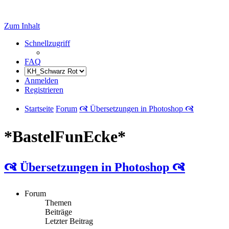
Zum Inhalt
Schnellzugriff
FAQ
Anmelden
Registrieren
Startseite
Forum
🙧 Übersetzungen in Photoshop 🙧
*BastelFunEcke*
🙧 Übersetzungen in Photoshop 🙧
Forum
Themen
Beiträge
Letzter Beitrag