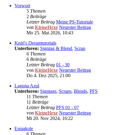
Vorwort
5
Themen
2
Beiträge
Letzter Beitrag
Meine PS-Tutoriale
von
KleineHexe
Neuester Beitrag
Mo 25. Mai 2026, 10:43
Kniri's Dreamtutorials
Unterforen:
Signtag & Blend
,
Scrap
6
Themen
6
Beiträge
Letzter Beitrag
01 - 30
von
KleineHexe
Neuester Beitrag
Do 4. Dez 2025, 21:00
Laguna Azul
Unterforen:
Signtags
,
Scraps
,
Blends
,
PFS
11
Themen
11
Beiträge
Letzter Beitrag
PFS 01 - 07
von
KleineHexe
Neuester Beitrag
Mi 20. Nov 2024, 16:22
Esmakole
6
Themen