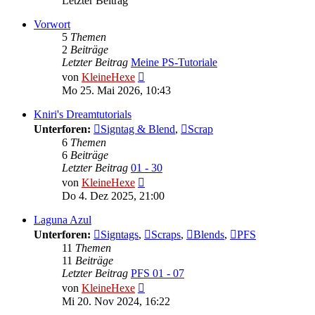
Letzter Beitrag
Vorwort
5
Themen
2
Beiträge
Letzter Beitrag
Meine PS-Tutoriale
Neuester
von
KleineHexe
Beitrag
Mo 25. Mai 2026, 10:43
Kniri's Dreamtutorials
Unterforen:
Signtag & Blend
,
Scrap
6
Themen
6
Beiträge
Letzter Beitrag
01 - 30
Neuester
von
KleineHexe
Beitrag
Do 4. Dez 2025, 21:00
Laguna Azul
Unterforen:
Signtags
,
Scraps
,
Blends
,
PFS
11
Themen
11
Beiträge
Letzter Beitrag
PFS 01 - 07
Neuester
von
KleineHexe
Beitrag
Mi 20. Nov 2024, 16:22