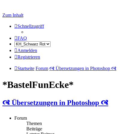
Zum Inhalt
Schnellzugriff
FAQ
Anmelden
Registrieren
Startseite
Forum
🙧 Übersetzungen in Photoshop 🙧
*BastelFunEcke*
🙧 Übersetzungen in Photoshop 🙧
Forum
Themen
Beiträge