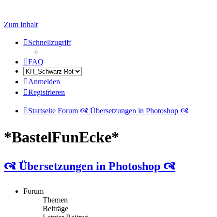
Zum Inhalt
Schnellzugriff
FAQ
Anmelden
Registrieren
Startseite
Forum
🙧 Übersetzungen in Photoshop 🙧
*BastelFunEcke*
🙧 Übersetzungen in Photoshop 🙧
Forum
Themen
Beiträge