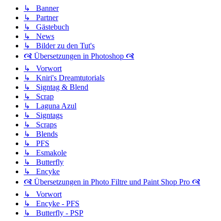
↳ Banner
↳ Partner
↳ Gästebuch
↳ News
↳ Bilder zu den Tut's
🙧 Übersetzungen in Photoshop 🙧
↳ Vorwort
↳ Kniri's Dreamtutorials
↳ Signtag & Blend
↳ Scrap
↳ Laguna Azul
↳ Signtags
↳ Scraps
↳ Blends
↳ PFS
↳ Esmakole
↳ Butterfly
↳ Encyke
🙧 Übersetzungen in Photo Filtre und Paint Shop Pro 🙧
↳ Vorwort
↳ Encyke - PFS
↳ Butterfly - PSP