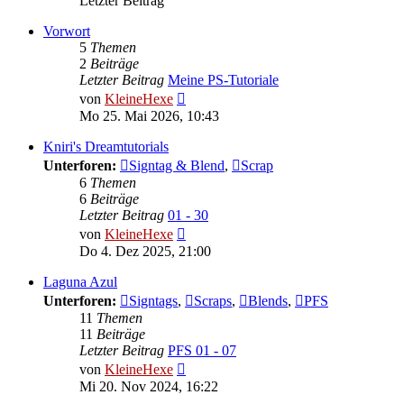
Letzter Beitrag
Vorwort
5
Themen
2
Beiträge
Letzter Beitrag
Meine PS-Tutoriale
Neuester
von
KleineHexe
Beitrag
Mo 25. Mai 2026, 10:43
Kniri's Dreamtutorials
Unterforen:
Signtag & Blend
,
Scrap
6
Themen
6
Beiträge
Letzter Beitrag
01 - 30
Neuester
von
KleineHexe
Beitrag
Do 4. Dez 2025, 21:00
Laguna Azul
Unterforen:
Signtags
,
Scraps
,
Blends
,
PFS
11
Themen
11
Beiträge
Letzter Beitrag
PFS 01 - 07
Neuester
von
KleineHexe
Beitrag
Mi 20. Nov 2024, 16:22