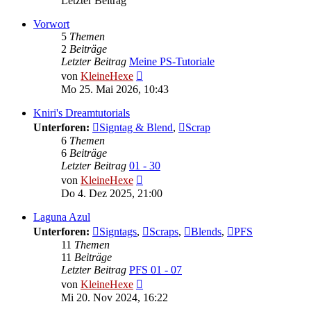
Letzter Beitrag
Vorwort
5
Themen
2
Beiträge
Letzter Beitrag
Meine PS-Tutoriale
Neuester
von
KleineHexe
Beitrag
Mo 25. Mai 2026, 10:43
Kniri's Dreamtutorials
Unterforen:
Signtag & Blend
,
Scrap
6
Themen
6
Beiträge
Letzter Beitrag
01 - 30
Neuester
von
KleineHexe
Beitrag
Do 4. Dez 2025, 21:00
Laguna Azul
Unterforen:
Signtags
,
Scraps
,
Blends
,
PFS
11
Themen
11
Beiträge
Letzter Beitrag
PFS 01 - 07
Neuester
von
KleineHexe
Beitrag
Mi 20. Nov 2024, 16:22