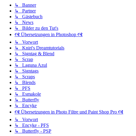
↳ Banner
↳ Partner
↳ Gästebuch
↳ News
↳ Bilder zu den Tut's
🙧 Übersetzungen in Photoshop 🙧
↳ Vorwort
↳ Kniri's Dreamtutorials
↳ Signtag & Blend
↳ Scrap
↳ Laguna Azul
↳ Signtags
↳ Scraps
↳ Blends
↳ PFS
↳ Esmakole
↳ Butterfly
↳ Encyke
🙧 Übersetzungen in Photo Filtre und Paint Shop Pro 🙧
↳ Vorwort
↳ Encyke - PFS
↳ Butterfly - PSP