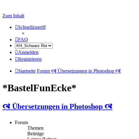
Zum Inhalt
Schnellzugriff
FAQ
Anmelden
Registrieren
Startseite
Forum
🙧 Übersetzungen in Photoshop 🙧
*BastelFunEcke*
🙧 Übersetzungen in Photoshop 🙧
Forum
Themen
Beiträge