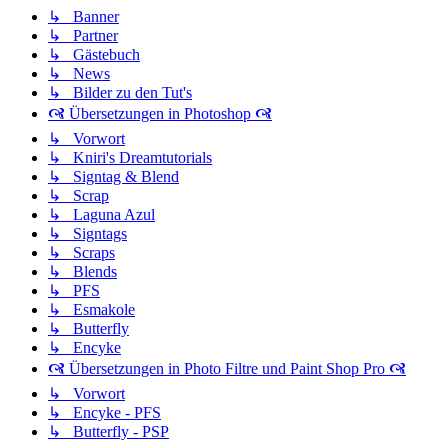
↳ Banner
↳ Partner
↳ Gästebuch
↳ News
↳ Bilder zu den Tut's
🙧 Übersetzungen in Photoshop 🙧
↳ Vorwort
↳ Kniri's Dreamtutorials
↳ Signtag & Blend
↳ Scrap
↳ Laguna Azul
↳ Signtags
↳ Scraps
↳ Blends
↳ PFS
↳ Esmakole
↳ Butterfly
↳ Encyke
🙧 Übersetzungen in Photo Filtre und Paint Shop Pro 🙧
↳ Vorwort
↳ Encyke - PFS
↳ Butterfly - PSP