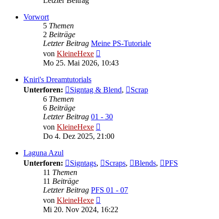
Letzter Beitrag
Vorwort
5
Themen
2
Beiträge
Letzter Beitrag
Meine PS-Tutoriale
Neuester
von
KleineHexe
Beitrag
Mo 25. Mai 2026, 10:43
Kniri's Dreamtutorials
Unterforen:
Signtag & Blend
,
Scrap
6
Themen
6
Beiträge
Letzter Beitrag
01 - 30
Neuester
von
KleineHexe
Beitrag
Do 4. Dez 2025, 21:00
Laguna Azul
Unterforen:
Signtags
,
Scraps
,
Blends
,
PFS
11
Themen
11
Beiträge
Letzter Beitrag
PFS 01 - 07
Neuester
von
KleineHexe
Beitrag
Mi 20. Nov 2024, 16:22