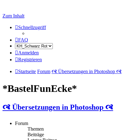
Zum Inhalt
Schnellzugriff
FAQ
Anmelden
Registrieren
Startseite
Forum
🙧 Übersetzungen in Photoshop 🙧
*BastelFunEcke*
🙧 Übersetzungen in Photoshop 🙧
Forum
Themen
Beiträge