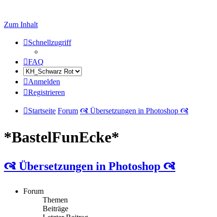
Zum Inhalt
Schnellzugriff
FAQ
Anmelden
Registrieren
Startseite
Forum
🙧 Übersetzungen in Photoshop 🙧
*BastelFunEcke*
🙧 Übersetzungen in Photoshop 🙧
Forum
Themen
Beiträge