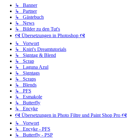
↳ Banner
↳ Partner
↳ Gästebuch
↳ News
↳ Bilder zu den Tut's
🙧 Übersetzungen in Photoshop 🙧
↳ Vorwort
↳ Kniri's Dreamtutorials
↳ Signtag & Blend
↳ Scrap
↳ Laguna Azul
↳ Signtags
↳ Scraps
↳ Blends
↳ PFS
↳ Esmakole
↳ Butterfly
↳ Encyke
🙧 Übersetzungen in Photo Filtre und Paint Shop Pro 🙧
↳ Vorwort
↳ Encyke - PFS
↳ Butterfly - PSP