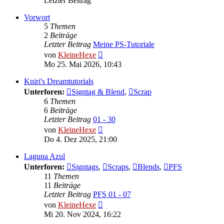
Letzter Beitrag
Vorwort
5
Themen
2
Beiträge
Letzter Beitrag
Meine PS-Tutoriale
Neuester
von
KleineHexe
Beitrag
Mo 25. Mai 2026, 10:43
Kniri's Dreamtutorials
Unterforen:
Signtag & Blend
,
Scrap
6
Themen
6
Beiträge
Letzter Beitrag
01 - 30
Neuester
von
KleineHexe
Beitrag
Do 4. Dez 2025, 21:00
Laguna Azul
Unterforen:
Signtags
,
Scraps
,
Blends
,
PFS
11
Themen
11
Beiträge
Letzter Beitrag
PFS 01 - 07
Neuester
von
KleineHexe
Beitrag
Mi 20. Nov 2024, 16:22