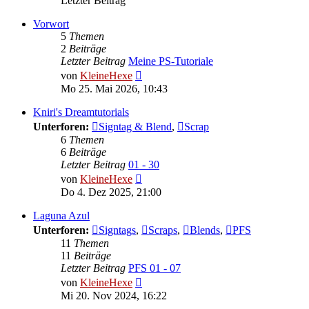
Letzter Beitrag
Vorwort
5
Themen
2
Beiträge
Letzter Beitrag
Meine PS-Tutoriale
Neuester
von
KleineHexe
Beitrag
Mo 25. Mai 2026, 10:43
Kniri's Dreamtutorials
Unterforen:
Signtag & Blend
,
Scrap
6
Themen
6
Beiträge
Letzter Beitrag
01 - 30
Neuester
von
KleineHexe
Beitrag
Do 4. Dez 2025, 21:00
Laguna Azul
Unterforen:
Signtags
,
Scraps
,
Blends
,
PFS
11
Themen
11
Beiträge
Letzter Beitrag
PFS 01 - 07
Neuester
von
KleineHexe
Beitrag
Mi 20. Nov 2024, 16:22