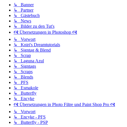
↳ Banner
↳ Partner
↳ Gästebuch
↳ News
↳ Bilder zu den Tut's
🙧 Übersetzungen in Photoshop 🙧
↳ Vorwort
↳ Kniri's Dreamtutorials
↳ Signtag & Blend
↳ Scrap
↳ Laguna Azul
↳ Signtags
↳ Scraps
↳ Blends
↳ PFS
↳ Esmakole
↳ Butterfly
↳ Encyke
🙧 Übersetzungen in Photo Filtre und Paint Shop Pro 🙧
↳ Vorwort
↳ Encyke - PFS
↳ Butterfly - PSP