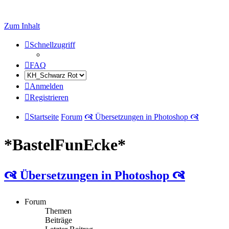
Zum Inhalt
Schnellzugriff
FAQ
Anmelden
Registrieren
Startseite
Forum
🙧 Übersetzungen in Photoshop 🙧
*BastelFunEcke*
🙧 Übersetzungen in Photoshop 🙧
Forum
Themen
Beiträge