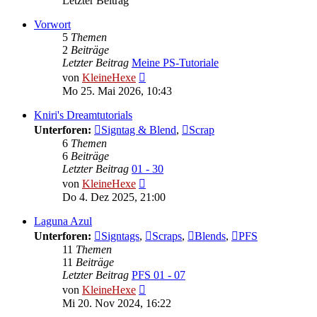
Letzter Beitrag
Vorwort
5
Themen
2
Beiträge
Letzter Beitrag
Meine PS-Tutoriale
Neuester
von
KleineHexe
Beitrag
Mo 25. Mai 2026, 10:43
Kniri's Dreamtutorials
Unterforen:
Signtag & Blend
,
Scrap
6
Themen
6
Beiträge
Letzter Beitrag
01 - 30
Neuester
von
KleineHexe
Beitrag
Do 4. Dez 2025, 21:00
Laguna Azul
Unterforen:
Signtags
,
Scraps
,
Blends
,
PFS
11
Themen
11
Beiträge
Letzter Beitrag
PFS 01 - 07
Neuester
von
KleineHexe
Beitrag
Mi 20. Nov 2024, 16:22