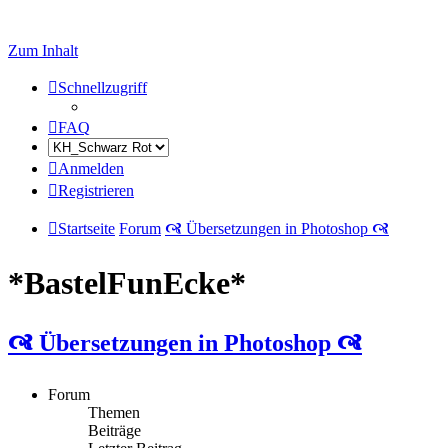
Zum Inhalt
Schnellzugriff
FAQ
Anmelden
Registrieren
Startseite
Forum
🙧 Übersetzungen in Photoshop 🙧
*BastelFunEcke*
🙧 Übersetzungen in Photoshop 🙧
Forum
Themen
Beiträge