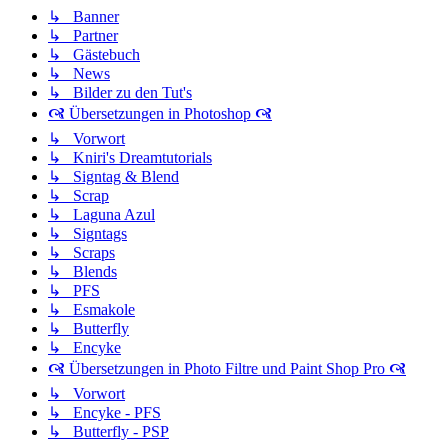
↳ Banner
↳ Partner
↳ Gästebuch
↳ News
↳ Bilder zu den Tut's
🙧 Übersetzungen in Photoshop 🙧
↳ Vorwort
↳ Kniri's Dreamtutorials
↳ Signtag & Blend
↳ Scrap
↳ Laguna Azul
↳ Signtags
↳ Scraps
↳ Blends
↳ PFS
↳ Esmakole
↳ Butterfly
↳ Encyke
🙧 Übersetzungen in Photo Filtre und Paint Shop Pro 🙧
↳ Vorwort
↳ Encyke - PFS
↳ Butterfly - PSP