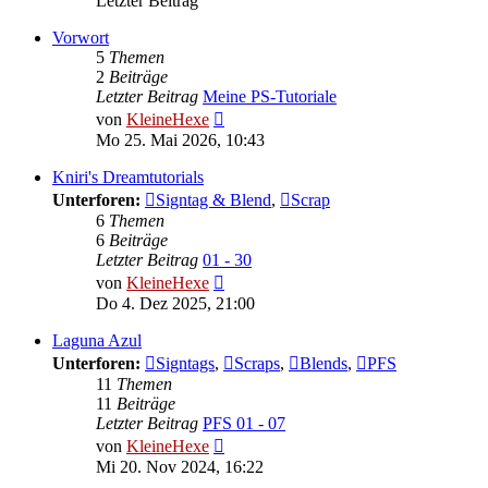
Letzter Beitrag
Vorwort
5
Themen
2
Beiträge
Letzter Beitrag
Meine PS-Tutoriale
Neuester
von
KleineHexe
Beitrag
Mo 25. Mai 2026, 10:43
Kniri's Dreamtutorials
Unterforen:
Signtag & Blend
,
Scrap
6
Themen
6
Beiträge
Letzter Beitrag
01 - 30
Neuester
von
KleineHexe
Beitrag
Do 4. Dez 2025, 21:00
Laguna Azul
Unterforen:
Signtags
,
Scraps
,
Blends
,
PFS
11
Themen
11
Beiträge
Letzter Beitrag
PFS 01 - 07
Neuester
von
KleineHexe
Beitrag
Mi 20. Nov 2024, 16:22