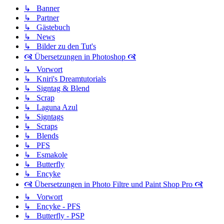
↳ Banner
↳ Partner
↳ Gästebuch
↳ News
↳ Bilder zu den Tut's
🙧 Übersetzungen in Photoshop 🙧
↳ Vorwort
↳ Kniri's Dreamtutorials
↳ Signtag & Blend
↳ Scrap
↳ Laguna Azul
↳ Signtags
↳ Scraps
↳ Blends
↳ PFS
↳ Esmakole
↳ Butterfly
↳ Encyke
🙧 Übersetzungen in Photo Filtre und Paint Shop Pro 🙧
↳ Vorwort
↳ Encyke - PFS
↳ Butterfly - PSP