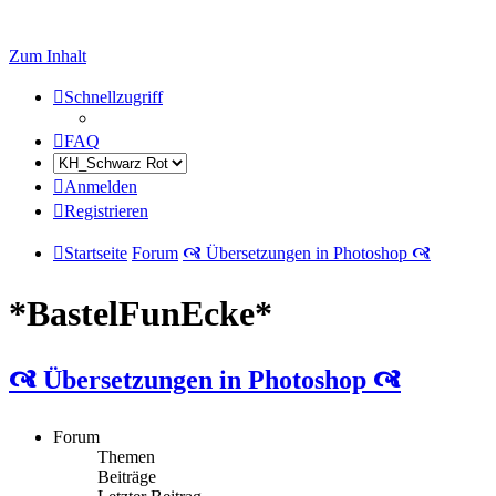
Zum Inhalt
Schnellzugriff
FAQ
Anmelden
Registrieren
Startseite
Forum
🙧 Übersetzungen in Photoshop 🙧
*BastelFunEcke*
🙧 Übersetzungen in Photoshop 🙧
Forum
Themen
Beiträge