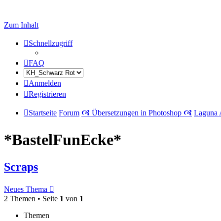
Zum Inhalt
Schnellzugriff
FAQ
Anmelden
Registrieren
Startseite
Forum
🙧 Übersetzungen in Photoshop 🙧
Laguna 
*BastelFunEcke*
Scraps
Neues Thema
2 Themen • Seite
1
von
1
Themen