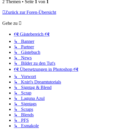
2 Themen • Seite
1
von
1
Zurück zur Foren-Übersicht
Gehe zu
🙧 Gästebereich 🙧
↳ Banner
↳ Partner
↳ Gästebuch
↳ News
↳ Bilder zu den Tut's
🙧 Übersetzungen in Photoshop 🙧
↳ Vorwort
↳ Kniri's Dreamtutorials
↳ Signtag & Blend
↳ Scrap
↳ Laguna Azul
↳ Signtags
↳ Scraps
↳ Blends
↳ PFS
↳ Esmakole