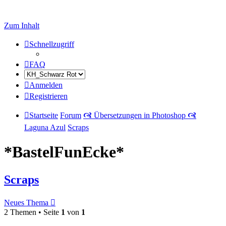
Zum Inhalt
Schnellzugriff
FAQ
Anmelden
Registrieren
Startseite
Forum
🙧 Übersetzungen in Photoshop 🙧
Laguna Azul
Scraps
*BastelFunEcke*
Scraps
Neues Thema
2 Themen • Seite
1
von
1