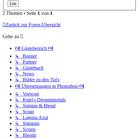
2 Themen • Seite
1
von
1
Zurück zur Foren-Übersicht
Gehe zu
🙧 Gästebereich 🙧
↳ Banner
↳ Partner
↳ Gästebuch
↳ News
↳ Bilder zu den Tut's
🙧 Übersetzungen in Photoshop 🙧
↳ Vorwort
↳ Kniri's Dreamtutorials
↳ Signtag & Blend
↳ Scrap
↳ Laguna Azul
↳ Signtags
↳ Scraps
↳ Blends