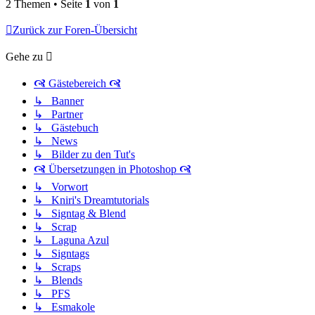
2 Themen • Seite
1
von
1
Zurück zur Foren-Übersicht
Gehe zu
🙧 Gästebereich 🙧
↳ Banner
↳ Partner
↳ Gästebuch
↳ News
↳ Bilder zu den Tut's
🙧 Übersetzungen in Photoshop 🙧
↳ Vorwort
↳ Kniri's Dreamtutorials
↳ Signtag & Blend
↳ Scrap
↳ Laguna Azul
↳ Signtags
↳ Scraps
↳ Blends
↳ PFS
↳ Esmakole