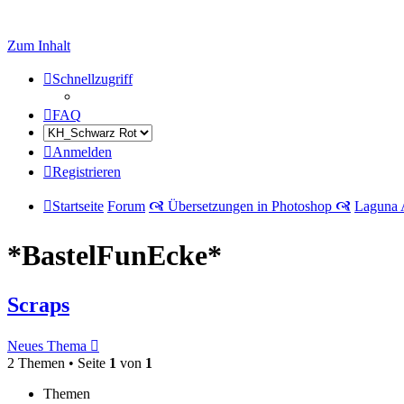
Zum Inhalt
Schnellzugriff
FAQ
Anmelden
Registrieren
Startseite
Forum
🙧 Übersetzungen in Photoshop 🙧
Laguna 
*BastelFunEcke*
Scraps
Neues Thema
2 Themen • Seite
1
von
1
Themen