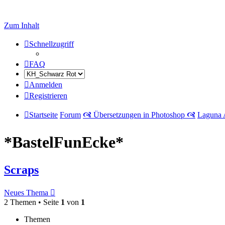
Zum Inhalt
Schnellzugriff
FAQ
Anmelden
Registrieren
Startseite
Forum
🙧 Übersetzungen in Photoshop 🙧
Laguna 
*BastelFunEcke*
Scraps
Neues Thema
2 Themen • Seite
1
von
1
Themen