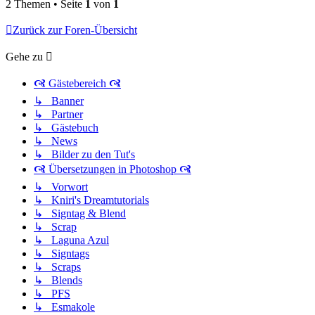
2 Themen • Seite
1
von
1
Zurück zur Foren-Übersicht
Gehe zu
🙧 Gästebereich 🙧
↳ Banner
↳ Partner
↳ Gästebuch
↳ News
↳ Bilder zu den Tut's
🙧 Übersetzungen in Photoshop 🙧
↳ Vorwort
↳ Kniri's Dreamtutorials
↳ Signtag & Blend
↳ Scrap
↳ Laguna Azul
↳ Signtags
↳ Scraps
↳ Blends
↳ PFS
↳ Esmakole