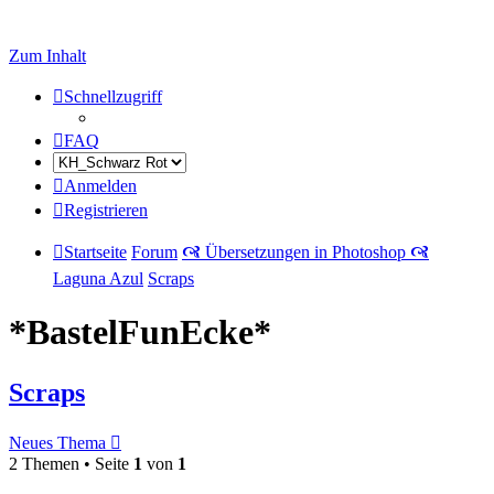
Zum Inhalt
Schnellzugriff
FAQ
Anmelden
Registrieren
Startseite
Forum
🙧 Übersetzungen in Photoshop 🙧
Laguna Azul
Scraps
*BastelFunEcke*
Scraps
Neues Thema
2 Themen • Seite
1
von
1