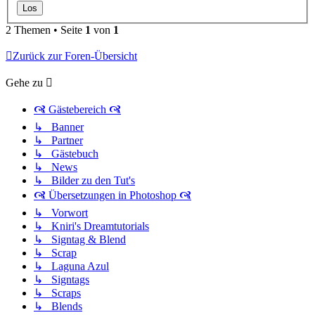
2 Themen • Seite
1
von
1
Zurück zur Foren-Übersicht
Gehe zu
🙧 Gästebereich 🙧
↳ Banner
↳ Partner
↳ Gästebuch
↳ News
↳ Bilder zu den Tut's
🙧 Übersetzungen in Photoshop 🙧
↳ Vorwort
↳ Kniri's Dreamtutorials
↳ Signtag & Blend
↳ Scrap
↳ Laguna Azul
↳ Signtags
↳ Scraps
↳ Blends