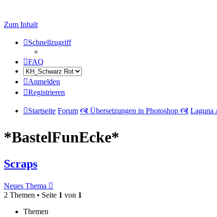
Zum Inhalt
Schnellzugriff
FAQ
Anmelden
Registrieren
Startseite
Forum
🙧 Übersetzungen in Photoshop 🙧
Laguna 
*BastelFunEcke*
Scraps
Neues Thema
2 Themen • Seite
1
von
1
Themen