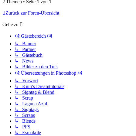
2 Themen • Seite
1
von
1
Zurück zur Foren-Übersicht
Gehe zu
🙧 Gästebereich 🙧
↳ Banner
↳ Partner
↳ Gästebuch
↳ News
↳ Bilder zu den Tut's
🙧 Übersetzungen in Photoshop 🙧
↳ Vorwort
↳ Kniri's Dreamtutorials
↳ Signtag & Blend
↳ Scrap
↳ Laguna Azul
↳ Signtags
↳ Scraps
↳ Blends
↳ PFS
↳ Esmakole