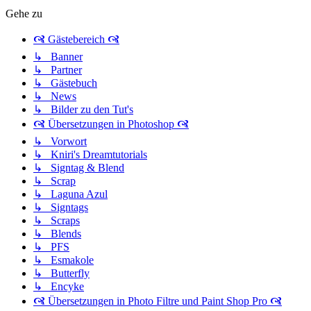
Gehe zu
🙧 Gästebereich 🙧
↳ Banner
↳ Partner
↳ Gästebuch
↳ News
↳ Bilder zu den Tut's
🙧 Übersetzungen in Photoshop 🙧
↳ Vorwort
↳ Kniri's Dreamtutorials
↳ Signtag & Blend
↳ Scrap
↳ Laguna Azul
↳ Signtags
↳ Scraps
↳ Blends
↳ PFS
↳ Esmakole
↳ Butterfly
↳ Encyke
🙧 Übersetzungen in Photo Filtre und Paint Shop Pro 🙧