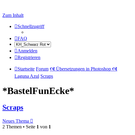
Zum Inhalt
Schnellzugriff
FAQ
Anmelden
Registrieren
Startseite
Forum
🙧 Übersetzungen in Photoshop 🙧
Laguna Azul
Scraps
*BastelFunEcke*
Scraps
Neues Thema
2 Themen • Seite
1
von
1