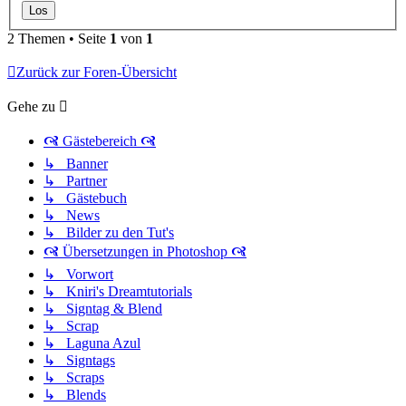
2 Themen • Seite
1
von
1
Zurück zur Foren-Übersicht
Gehe zu
🙧 Gästebereich 🙧
↳ Banner
↳ Partner
↳ Gästebuch
↳ News
↳ Bilder zu den Tut's
🙧 Übersetzungen in Photoshop 🙧
↳ Vorwort
↳ Kniri's Dreamtutorials
↳ Signtag & Blend
↳ Scrap
↳ Laguna Azul
↳ Signtags
↳ Scraps
↳ Blends