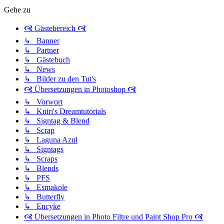
Gehe zu
🙧 Gästebereich 🙧
↳ Banner
↳ Partner
↳ Gästebuch
↳ News
↳ Bilder zu den Tut's
🙧 Übersetzungen in Photoshop 🙧
↳ Vorwort
↳ Kniri's Dreamtutorials
↳ Signtag & Blend
↳ Scrap
↳ Laguna Azul
↳ Signtags
↳ Scraps
↳ Blends
↳ PFS
↳ Esmakole
↳ Butterfly
↳ Encyke
🙧 Übersetzungen in Photo Filtre und Paint Shop Pro 🙧