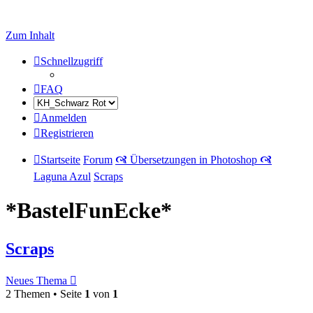
Zum Inhalt
Schnellzugriff
FAQ
Anmelden
Registrieren
Startseite
Forum
🙧 Übersetzungen in Photoshop 🙧
Laguna Azul
Scraps
*BastelFunEcke*
Scraps
Neues Thema
2 Themen • Seite
1
von
1