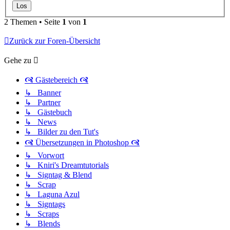
2 Themen • Seite
1
von
1
Zurück zur Foren-Übersicht
Gehe zu
🙧 Gästebereich 🙧
↳ Banner
↳ Partner
↳ Gästebuch
↳ News
↳ Bilder zu den Tut's
🙧 Übersetzungen in Photoshop 🙧
↳ Vorwort
↳ Kniri's Dreamtutorials
↳ Signtag & Blend
↳ Scrap
↳ Laguna Azul
↳ Signtags
↳ Scraps
↳ Blends