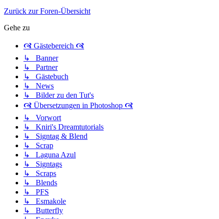
Zurück zur Foren-Übersicht
Gehe zu
🙧 Gästebereich 🙧
↳ Banner
↳ Partner
↳ Gästebuch
↳ News
↳ Bilder zu den Tut's
🙧 Übersetzungen in Photoshop 🙧
↳ Vorwort
↳ Kniri's Dreamtutorials
↳ Signtag & Blend
↳ Scrap
↳ Laguna Azul
↳ Signtags
↳ Scraps
↳ Blends
↳ PFS
↳ Esmakole
↳ Butterfly