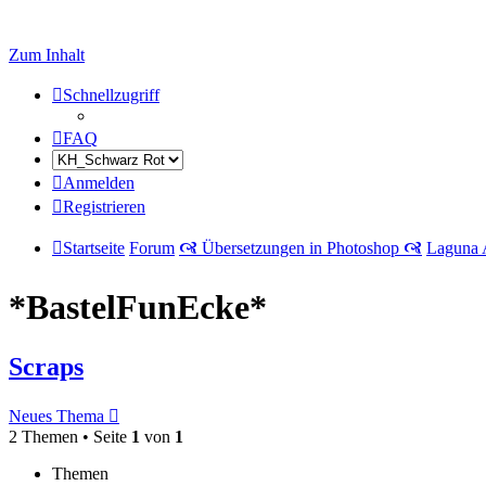
Zum Inhalt
Schnellzugriff
FAQ
Anmelden
Registrieren
Startseite
Forum
🙧 Übersetzungen in Photoshop 🙧
Laguna 
*BastelFunEcke*
Scraps
Neues Thema
2 Themen • Seite
1
von
1
Themen