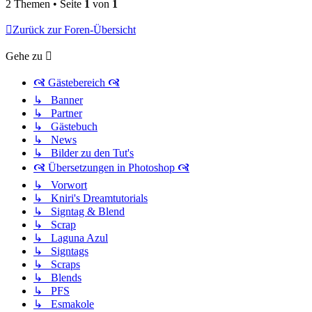
2 Themen • Seite
1
von
1
Zurück zur Foren-Übersicht
Gehe zu
🙧 Gästebereich 🙧
↳ Banner
↳ Partner
↳ Gästebuch
↳ News
↳ Bilder zu den Tut's
🙧 Übersetzungen in Photoshop 🙧
↳ Vorwort
↳ Kniri's Dreamtutorials
↳ Signtag & Blend
↳ Scrap
↳ Laguna Azul
↳ Signtags
↳ Scraps
↳ Blends
↳ PFS
↳ Esmakole