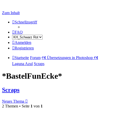
Zum Inhalt
Schnellzugriff
FAQ
Anmelden
Registrieren
Startseite
Forum
🙧 Übersetzungen in Photoshop 🙧
Laguna Azul
Scraps
*BastelFunEcke*
Scraps
Neues Thema
2 Themen • Seite
1
von
1