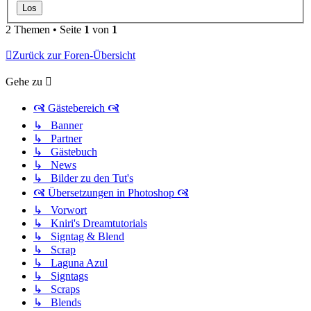
2 Themen • Seite
1
von
1
Zurück zur Foren-Übersicht
Gehe zu
🙧 Gästebereich 🙧
↳ Banner
↳ Partner
↳ Gästebuch
↳ News
↳ Bilder zu den Tut's
🙧 Übersetzungen in Photoshop 🙧
↳ Vorwort
↳ Kniri's Dreamtutorials
↳ Signtag & Blend
↳ Scrap
↳ Laguna Azul
↳ Signtags
↳ Scraps
↳ Blends