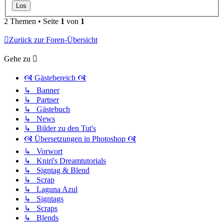
2 Themen • Seite
1
von
1
Zurück zur Foren-Übersicht
Gehe zu
🙧 Gästebereich 🙧
↳ Banner
↳ Partner
↳ Gästebuch
↳ News
↳ Bilder zu den Tut's
🙧 Übersetzungen in Photoshop 🙧
↳ Vorwort
↳ Kniri's Dreamtutorials
↳ Signtag & Blend
↳ Scrap
↳ Laguna Azul
↳ Signtags
↳ Scraps
↳ Blends