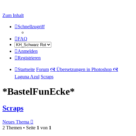
Zum Inhalt
Schnellzugriff
FAQ
Anmelden
Registrieren
Startseite
Forum
🙧 Übersetzungen in Photoshop 🙧
Laguna Azul
Scraps
*BastelFunEcke*
Scraps
Neues Thema
2 Themen • Seite
1
von
1