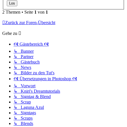
2 Themen • Seite
1
von
1
Zurück zur Foren-Übersicht
Gehe zu
🙧 Gästebereich 🙧
↳ Banner
↳ Partner
↳ Gästebuch
↳ News
↳ Bilder zu den Tut's
🙧 Übersetzungen in Photoshop 🙧
↳ Vorwort
↳ Kniri's Dreamtutorials
↳ Signtag & Blend
↳ Scrap
↳ Laguna Azul
↳ Signtags
↳ Scraps
↳ Blends