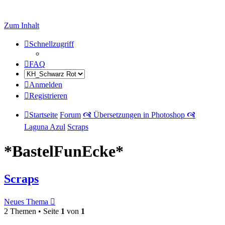
Zum Inhalt
Schnellzugriff
FAQ
Anmelden
Registrieren
Startseite
Forum
🙧 Übersetzungen in Photoshop 🙧
Laguna Azul
Scraps
*BastelFunEcke*
Scraps
Neues Thema
2 Themen • Seite
1
von
1