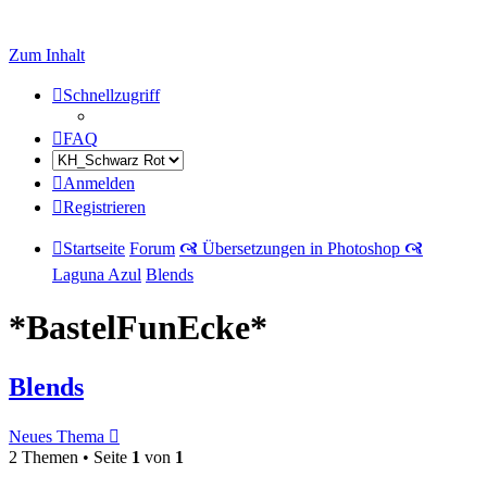
Zum Inhalt
Schnellzugriff
FAQ
Anmelden
Registrieren
Startseite
Forum
🙧 Übersetzungen in Photoshop 🙧
Laguna Azul
Blends
*BastelFunEcke*
Blends
Neues Thema
2 Themen • Seite
1
von
1