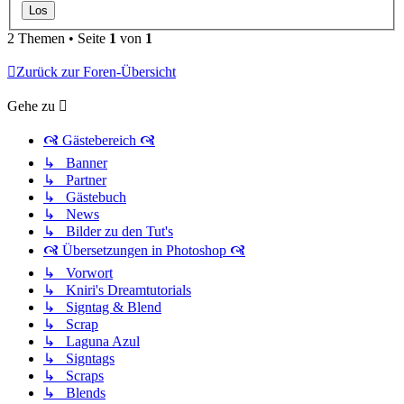
2 Themen • Seite
1
von
1
Zurück zur Foren-Übersicht
Gehe zu
🙧 Gästebereich 🙧
↳ Banner
↳ Partner
↳ Gästebuch
↳ News
↳ Bilder zu den Tut's
🙧 Übersetzungen in Photoshop 🙧
↳ Vorwort
↳ Kniri's Dreamtutorials
↳ Signtag & Blend
↳ Scrap
↳ Laguna Azul
↳ Signtags
↳ Scraps
↳ Blends