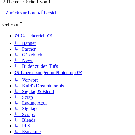
2 Themen • Seite
1
von
1
Zurück zur Foren-Übersicht
Gehe zu
🙧 Gästebereich 🙧
↳ Banner
↳ Partner
↳ Gästebuch
↳ News
↳ Bilder zu den Tut's
🙧 Übersetzungen in Photoshop 🙧
↳ Vorwort
↳ Kniri's Dreamtutorials
↳ Signtag & Blend
↳ Scrap
↳ Laguna Azul
↳ Signtags
↳ Scraps
↳ Blends
↳ PFS
↳ Esmakole