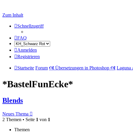
Zum Inhalt
Schnellzugriff
FAQ
Anmelden
Registrieren
Startseite
Forum
🙧 Übersetzungen in Photoshop 🙧
Laguna 
*BastelFunEcke*
Blends
Neues Thema
2 Themen • Seite
1
von
1
Themen