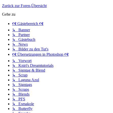
Zurück zur Foren-Übersicht
Gehe zu
🙧 Gästebereich 🙧
↳ Banner
↳ Partner
↳ Gästebuch
↳ News
↳ Bilder zu den Tut's
🙧 Übersetzungen in Photoshop 🙧
↳ Vorwort
↳ Kniri's Dreamtutorials
↳ Signtag & Blend
↳ Scrap
↳ Laguna Azul
↳ Signtags
↳ Scraps
↳ Blends
↳ PFS
↳ Esmakole
↳ Butterfly