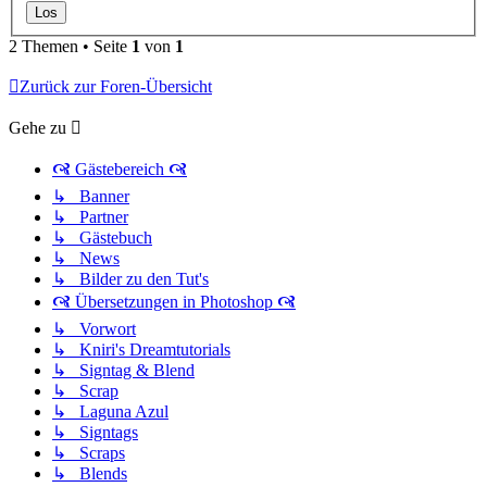
2 Themen • Seite
1
von
1
Zurück zur Foren-Übersicht
Gehe zu
🙧 Gästebereich 🙧
↳ Banner
↳ Partner
↳ Gästebuch
↳ News
↳ Bilder zu den Tut's
🙧 Übersetzungen in Photoshop 🙧
↳ Vorwort
↳ Kniri's Dreamtutorials
↳ Signtag & Blend
↳ Scrap
↳ Laguna Azul
↳ Signtags
↳ Scraps
↳ Blends