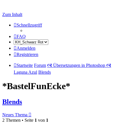
Zum Inhalt
Schnellzugriff
FAQ
Anmelden
Registrieren
Startseite
Forum
🙧 Übersetzungen in Photoshop 🙧
Laguna Azul
Blends
*BastelFunEcke*
Blends
Neues Thema
2 Themen • Seite
1
von
1