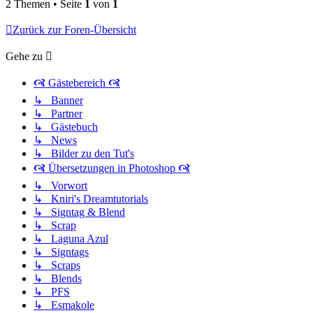
2 Themen • Seite
1
von
1
Zurück zur Foren-Übersicht
Gehe zu
🙧 Gästebereich 🙧
↳ Banner
↳ Partner
↳ Gästebuch
↳ News
↳ Bilder zu den Tut's
🙧 Übersetzungen in Photoshop 🙧
↳ Vorwort
↳ Kniri's Dreamtutorials
↳ Signtag & Blend
↳ Scrap
↳ Laguna Azul
↳ Signtags
↳ Scraps
↳ Blends
↳ PFS
↳ Esmakole