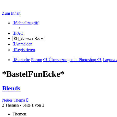
Zum Inhalt
Schnellzugriff
FAQ
Anmelden
Registrieren
Startseite
Forum
🙧 Übersetzungen in Photoshop 🙧
Laguna 
*BastelFunEcke*
Blends
Neues Thema
2 Themen • Seite
1
von
1
Themen