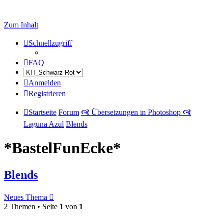
Zum Inhalt
Schnellzugriff
FAQ
Anmelden
Registrieren
Startseite
Forum
🙧 Übersetzungen in Photoshop 🙧
Laguna Azul
Blends
*BastelFunEcke*
Blends
Neues Thema
2 Themen • Seite
1
von
1