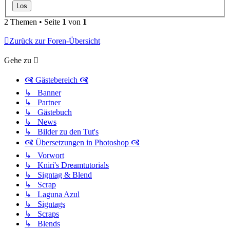
2 Themen • Seite
1
von
1
Zurück zur Foren-Übersicht
Gehe zu
🙧 Gästebereich 🙧
↳ Banner
↳ Partner
↳ Gästebuch
↳ News
↳ Bilder zu den Tut's
🙧 Übersetzungen in Photoshop 🙧
↳ Vorwort
↳ Kniri's Dreamtutorials
↳ Signtag & Blend
↳ Scrap
↳ Laguna Azul
↳ Signtags
↳ Scraps
↳ Blends