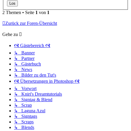
2 Themen • Seite
1
von
1
Zurück zur Foren-Übersicht
Gehe zu
🙧 Gästebereich 🙧
↳ Banner
↳ Partner
↳ Gästebuch
↳ News
↳ Bilder zu den Tut's
🙧 Übersetzungen in Photoshop 🙧
↳ Vorwort
↳ Kniri's Dreamtutorials
↳ Signtag & Blend
↳ Scrap
↳ Laguna Azul
↳ Signtags
↳ Scraps
↳ Blends