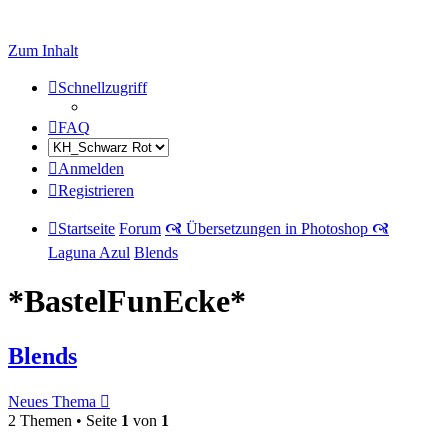
Zum Inhalt
Schnellzugriff
FAQ
Anmelden
Registrieren
Startseite
Forum
🙧 Übersetzungen in Photoshop 🙧
Laguna Azul
Blends
*BastelFunEcke*
Blends
Neues Thema
2 Themen • Seite
1
von
1