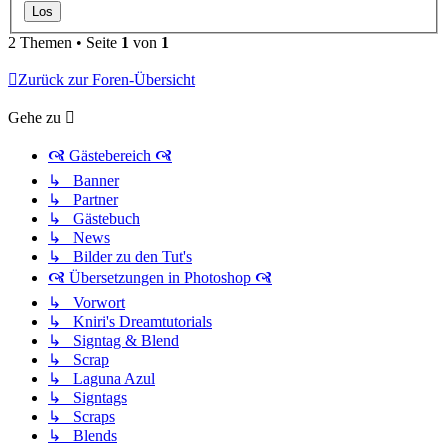
2 Themen • Seite
1
von
1
Zurück zur Foren-Übersicht
Gehe zu
🙧 Gästebereich 🙧
↳ Banner
↳ Partner
↳ Gästebuch
↳ News
↳ Bilder zu den Tut's
🙧 Übersetzungen in Photoshop 🙧
↳ Vorwort
↳ Kniri's Dreamtutorials
↳ Signtag & Blend
↳ Scrap
↳ Laguna Azul
↳ Signtags
↳ Scraps
↳ Blends