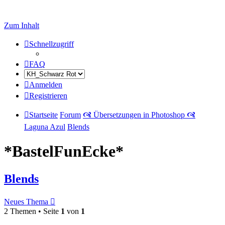
Zum Inhalt
Schnellzugriff
FAQ
Anmelden
Registrieren
Startseite
Forum
🙧 Übersetzungen in Photoshop 🙧
Laguna Azul
Blends
*BastelFunEcke*
Blends
Neues Thema
2 Themen • Seite
1
von
1