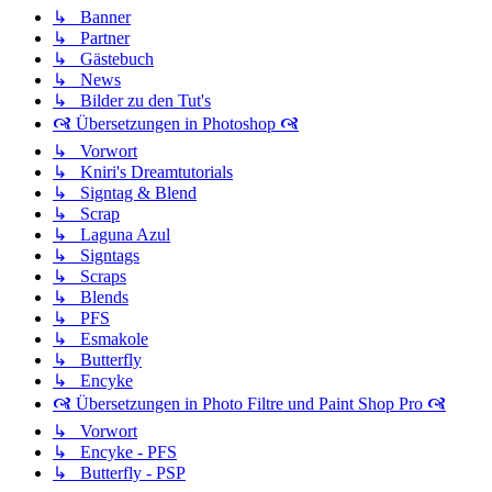
↳ Banner
↳ Partner
↳ Gästebuch
↳ News
↳ Bilder zu den Tut's
🙧 Übersetzungen in Photoshop 🙧
↳ Vorwort
↳ Kniri's Dreamtutorials
↳ Signtag & Blend
↳ Scrap
↳ Laguna Azul
↳ Signtags
↳ Scraps
↳ Blends
↳ PFS
↳ Esmakole
↳ Butterfly
↳ Encyke
🙧 Übersetzungen in Photo Filtre und Paint Shop Pro 🙧
↳ Vorwort
↳ Encyke - PFS
↳ Butterfly - PSP