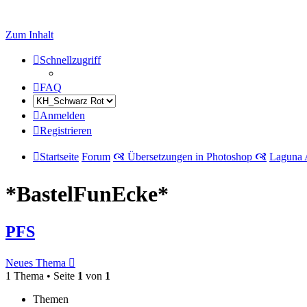
Zum Inhalt
Schnellzugriff
FAQ
Anmelden
Registrieren
Startseite
Forum
🙧 Übersetzungen in Photoshop 🙧
Laguna 
*BastelFunEcke*
PFS
Neues Thema
1 Thema • Seite
1
von
1
Themen