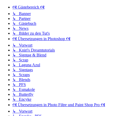
🙧 Gästebereich 🙧
↳ Banner
↳ Partner
↳ Gästebuch
↳ News
↳ Bilder zu den Tut's
🙧 Übersetzungen in Photoshop 🙧
↳ Vorwort
↳ Kniri's Dreamtutorials
↳ Signtag & Blend
↳ Scrap
↳ Laguna Azul
↳ Signtags
↳ Scraps
↳ Blends
↳ PFS
↳ Esmakole
↳ Butterfly
↳ Encyke
🙧 Übersetzungen in Photo Filtre und Paint Shop Pro 🙧
↳ Vorwort