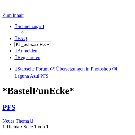
Zum Inhalt
Schnellzugriff
FAQ
Anmelden
Registrieren
Startseite
Forum
🙧 Übersetzungen in Photoshop 🙧
Laguna Azul
PFS
*BastelFunEcke*
PFS
Neues Thema
1 Thema • Seite
1
von
1