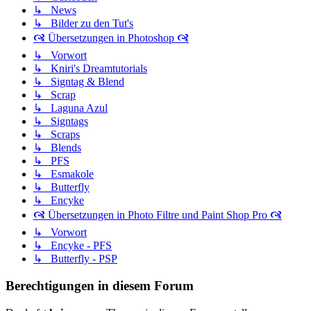
↳ News
↳ Bilder zu den Tut's
🙧 Übersetzungen in Photoshop 🙧
↳ Vorwort
↳ Kniri's Dreamtutorials
↳ Signtag & Blend
↳ Scrap
↳ Laguna Azul
↳ Signtags
↳ Scraps
↳ Blends
↳ PFS
↳ Esmakole
↳ Butterfly
↳ Encyke
🙧 Übersetzungen in Photo Filtre und Paint Shop Pro 🙧
↳ Vorwort
↳ Encyke - PFS
↳ Butterfly - PSP
Berechtigungen in diesem Forum