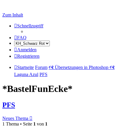
Zum Inhalt
Schnellzugriff
FAQ
Anmelden
Registrieren
Startseite
Forum
🙧 Übersetzungen in Photoshop 🙧
Laguna Azul
PFS
*BastelFunEcke*
PFS
Neues Thema
1 Thema • Seite
1
von
1