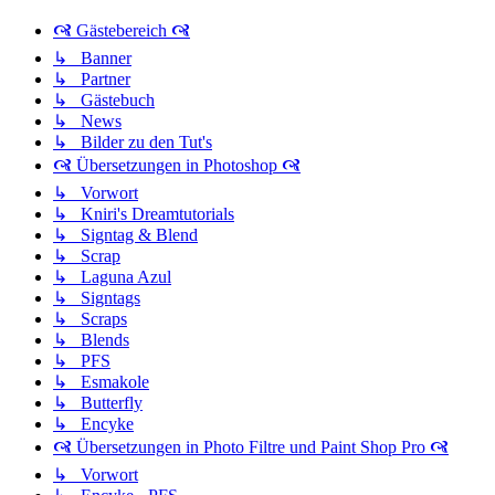
🙧 Gästebereich 🙧
↳ Banner
↳ Partner
↳ Gästebuch
↳ News
↳ Bilder zu den Tut's
🙧 Übersetzungen in Photoshop 🙧
↳ Vorwort
↳ Kniri's Dreamtutorials
↳ Signtag & Blend
↳ Scrap
↳ Laguna Azul
↳ Signtags
↳ Scraps
↳ Blends
↳ PFS
↳ Esmakole
↳ Butterfly
↳ Encyke
🙧 Übersetzungen in Photo Filtre und Paint Shop Pro 🙧
↳ Vorwort