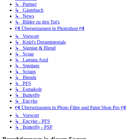
↳ Partner
↳ Gästebuch
↳ News
↳ Bilder zu den Tut's
🙧 Übersetzungen in Photoshop 🙧
↳ Vorwort
↳ Kniri's Dreamtutorials
↳ Signtag & Blend
↳ Scrap
↳ Laguna Azul
↳ Signtags
↳ Scraps
↳ Blends
↳ PFS
↳ Esmakole
↳ Butterfly
↳ Encyke
🙧 Übersetzungen in Photo Filtre und Paint Shop Pro 🙧
↳ Vorwort
↳ Encyke - PFS
↳ Butterfly - PSP