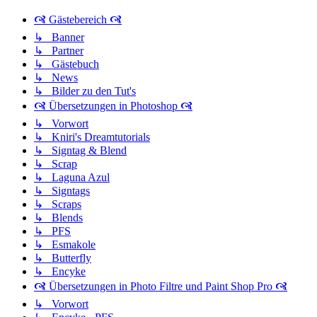
🙧 Gästebereich 🙧
↳ Banner
↳ Partner
↳ Gästebuch
↳ News
↳ Bilder zu den Tut's
🙧 Übersetzungen in Photoshop 🙧
↳ Vorwort
↳ Kniri's Dreamtutorials
↳ Signtag & Blend
↳ Scrap
↳ Laguna Azul
↳ Signtags
↳ Scraps
↳ Blends
↳ PFS
↳ Esmakole
↳ Butterfly
↳ Encyke
🙧 Übersetzungen in Photo Filtre und Paint Shop Pro 🙧
↳ Vorwort