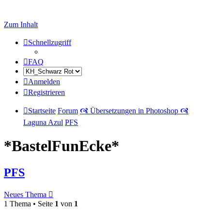
Zum Inhalt
Schnellzugriff
FAQ
Anmelden
Registrieren
Startseite
Forum
🙧 Übersetzungen in Photoshop 🙧
Laguna Azul
PFS
*BastelFunEcke*
PFS
Neues Thema
1 Thema • Seite
1
von
1