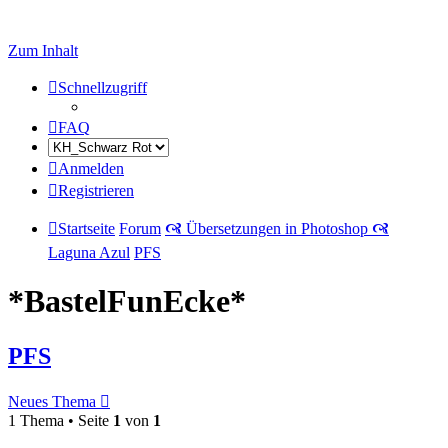
Zum Inhalt
Schnellzugriff
FAQ
Anmelden
Registrieren
Startseite
Forum
🙧 Übersetzungen in Photoshop 🙧
Laguna Azul
PFS
*BastelFunEcke*
PFS
Neues Thema
1 Thema • Seite
1
von
1