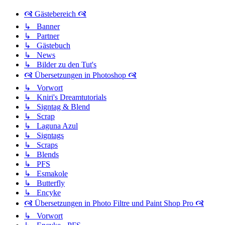
🙧 Gästebereich 🙧
↳ Banner
↳ Partner
↳ Gästebuch
↳ News
↳ Bilder zu den Tut's
🙧 Übersetzungen in Photoshop 🙧
↳ Vorwort
↳ Kniri's Dreamtutorials
↳ Signtag & Blend
↳ Scrap
↳ Laguna Azul
↳ Signtags
↳ Scraps
↳ Blends
↳ PFS
↳ Esmakole
↳ Butterfly
↳ Encyke
🙧 Übersetzungen in Photo Filtre und Paint Shop Pro 🙧
↳ Vorwort