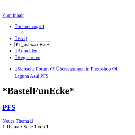
Zum Inhalt
Schnellzugriff
FAQ
Anmelden
Registrieren
Startseite
Forum
🙧 Übersetzungen in Photoshop 🙧
Laguna Azul
PFS
*BastelFunEcke*
PFS
Neues Thema
1 Thema • Seite
1
von
1