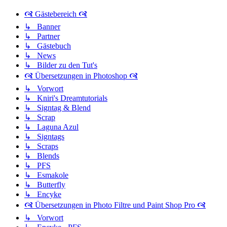
🙧 Gästebereich 🙧
↳ Banner
↳ Partner
↳ Gästebuch
↳ News
↳ Bilder zu den Tut's
🙧 Übersetzungen in Photoshop 🙧
↳ Vorwort
↳ Kniri's Dreamtutorials
↳ Signtag & Blend
↳ Scrap
↳ Laguna Azul
↳ Signtags
↳ Scraps
↳ Blends
↳ PFS
↳ Esmakole
↳ Butterfly
↳ Encyke
🙧 Übersetzungen in Photo Filtre und Paint Shop Pro 🙧
↳ Vorwort