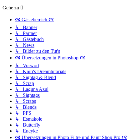
Gehe zu
🙧 Gästebereich 🙧
↳ Banner
↳ Partner
↳ Gästebuch
↳ News
↳ Bilder zu den Tut's
🙧 Übersetzungen in Photoshop 🙧
↳ Vorwort
↳ Kniri's Dreamtutorials
↳ Signtag & Blend
↳ Scrap
↳ Laguna Azul
↳ Signtags
↳ Scraps
↳ Blends
↳ PFS
↳ Esmakole
↳ Butterfly
↳ Encyke
🙧 Übersetzungen in Photo Filtre und Paint Shop Pro 🙧