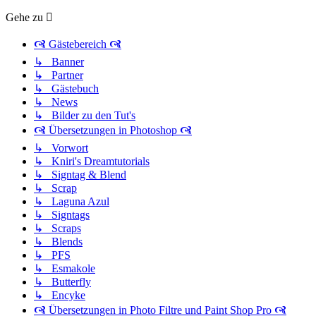
Gehe zu
🙧 Gästebereich 🙧
↳ Banner
↳ Partner
↳ Gästebuch
↳ News
↳ Bilder zu den Tut's
🙧 Übersetzungen in Photoshop 🙧
↳ Vorwort
↳ Kniri's Dreamtutorials
↳ Signtag & Blend
↳ Scrap
↳ Laguna Azul
↳ Signtags
↳ Scraps
↳ Blends
↳ PFS
↳ Esmakole
↳ Butterfly
↳ Encyke
🙧 Übersetzungen in Photo Filtre und Paint Shop Pro 🙧