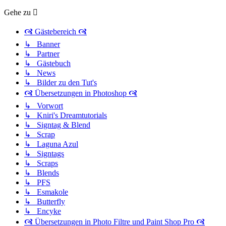
Gehe zu
🙧 Gästebereich 🙧
↳ Banner
↳ Partner
↳ Gästebuch
↳ News
↳ Bilder zu den Tut's
🙧 Übersetzungen in Photoshop 🙧
↳ Vorwort
↳ Kniri's Dreamtutorials
↳ Signtag & Blend
↳ Scrap
↳ Laguna Azul
↳ Signtags
↳ Scraps
↳ Blends
↳ PFS
↳ Esmakole
↳ Butterfly
↳ Encyke
🙧 Übersetzungen in Photo Filtre und Paint Shop Pro 🙧