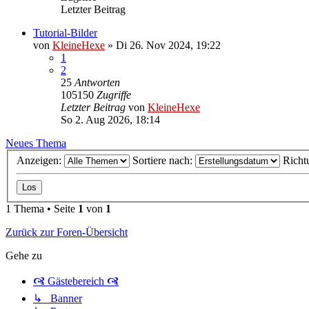
Letzter Beitrag
Tutorial-Bilder
von
KleineHexe
»
Di 26. Nov 2024, 19:22
1
2
25
Antworten
105150
Zugriffe
Letzter Beitrag
von
KleineHexe
So 2. Aug 2026, 18:14
Neues Thema
Anzeigen:
Sortiere nach:
Richt
1 Thema • Seite
1
von
1
Zurück zur Foren-Übersicht
Gehe zu
🙧 Gästebereich 🙧
↳ Banner