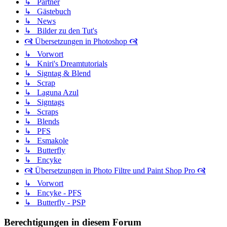
↳ Partner
↳ Gästebuch
↳ News
↳ Bilder zu den Tut's
🙧 Übersetzungen in Photoshop 🙧
↳ Vorwort
↳ Kniri's Dreamtutorials
↳ Signtag & Blend
↳ Scrap
↳ Laguna Azul
↳ Signtags
↳ Scraps
↳ Blends
↳ PFS
↳ Esmakole
↳ Butterfly
↳ Encyke
🙧 Übersetzungen in Photo Filtre und Paint Shop Pro 🙧
↳ Vorwort
↳ Encyke - PFS
↳ Butterfly - PSP
Berechtigungen in diesem Forum