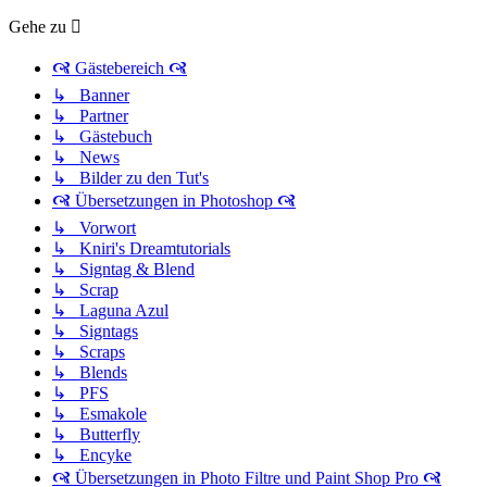
Gehe zu
🙧 Gästebereich 🙧
↳ Banner
↳ Partner
↳ Gästebuch
↳ News
↳ Bilder zu den Tut's
🙧 Übersetzungen in Photoshop 🙧
↳ Vorwort
↳ Kniri's Dreamtutorials
↳ Signtag & Blend
↳ Scrap
↳ Laguna Azul
↳ Signtags
↳ Scraps
↳ Blends
↳ PFS
↳ Esmakole
↳ Butterfly
↳ Encyke
🙧 Übersetzungen in Photo Filtre und Paint Shop Pro 🙧