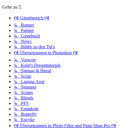
Gehe zu
🙧 Gästebereich 🙧
↳ Banner
↳ Partner
↳ Gästebuch
↳ News
↳ Bilder zu den Tut's
🙧 Übersetzungen in Photoshop 🙧
↳ Vorwort
↳ Kniri's Dreamtutorials
↳ Signtag & Blend
↳ Scrap
↳ Laguna Azul
↳ Signtags
↳ Scraps
↳ Blends
↳ PFS
↳ Esmakole
↳ Butterfly
↳ Encyke
🙧 Übersetzungen in Photo Filtre und Paint Shop Pro 🙧